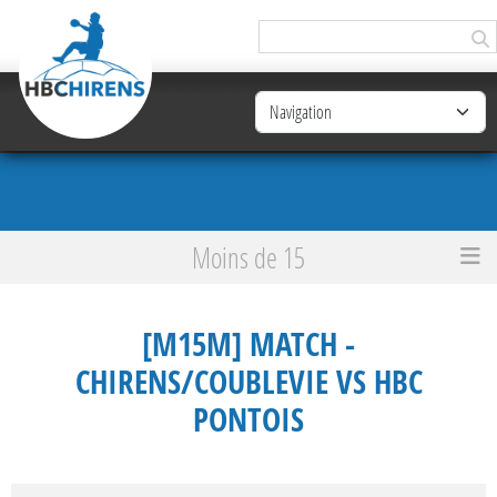
Panneau de gestion des cookies
Moins de 15
Accueil
[M15M] Match - Chirens/Coublevie VS HBC Pontois
[M15M] MATCH -
CHIRENS/COUBLEVIE VS HBC
PONTOIS