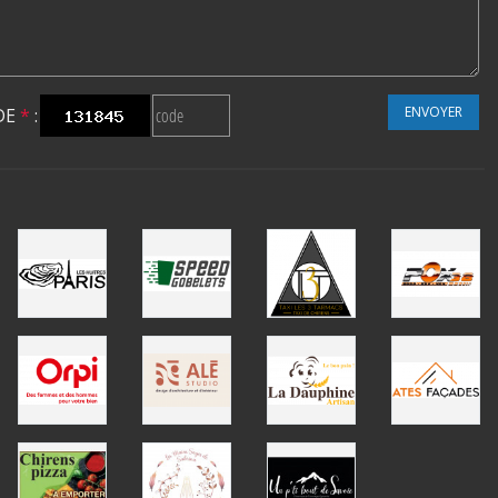
ENVOYER
DE
*
: