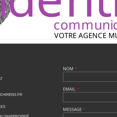
NOM
*
AT
EMAIL
*
CHIRENS.FR
LES
MESSAGE
*
U INAPPROPRIÉ