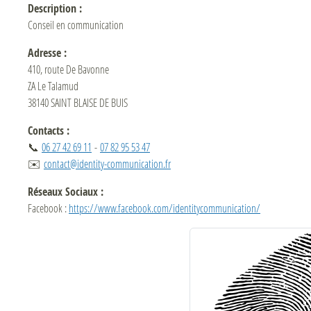
Description :
Conseil en communication
Adresse :
410, route De Bavonne
ZA Le Talamud
38140 SAINT BLAISE DE BUIS
Contacts :
📞
06 27 42 69 11
-
07 82 95 53 47
✉️
contact@identity-communication.fr
Réseaux Sociaux :
Facebook :
https://www.facebook.com/identitycommunication/